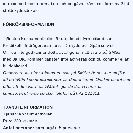
adress med mer information och en gåva ifrån oss i form av 22st
stöldskyddsdekaler.
FÖRKÖPSINFORMATION
Tjänsten Konsumentkollen är uppdelad i fyra olika delar:
Kreditkoll, Bedrägeriassistans, ID-skydd och Spärrservice.
Om du inte godkänner detta avtal genom att svara på SMSet
med Ja/OK, kommer tjänsten inte aktiveras och du kommer ej att
bli debiterad.
Observera att efter inkommet svar på SMSet är det inte möjligt
att fortsätta kommunikationen via denna kanal. Önskar du nå oss
efter att du svarat på SMSet, gör du det via mail på
kundservice@vipo.se eller telefon på 042-121911.
Nödvändiga
Dessa kakor
TJÄNSTEINFORMATION
går inte att
välja bort. De
Tjänst:
Konsumentkollen
behövs för
Pris:
289 kr /mån
att hemsidan
Antal personer som ingår:
5 personer
över huvud