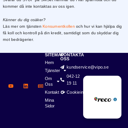
ditt besök.
kommer då inte kontaktas av oss igen.
Om du nekar
de här
kakorna
Känner du dig osäker?
kommer viss
Läs mer om tjänsten
Konsumentkollen
och hur vi kan hjälpa dig
funktionalitet
få koll och kontroll på din kredit, samtidigt som du skyddar dig
att försvinna
mot bedrägerier.
från
hemsidan.
SITEMAP
KONTAKTA
OSS
Hem
Marknadsföring
kundservice@vipo.se
Genom att dela
Tjänster
med dig av dina
042-12
Om
Y
L
N
intressen och
19 11
o
i
e
Oss
ditt beteende
u
n
w
när du surfar
Kontakt
Cookieinställningar
t
k
s
ökar du chansen
u
e
p
Mina
att få se
b
d
a
personligt
Sidor
e
i
p
anpassat innehåll
n
e
och
r
erbjudanden.