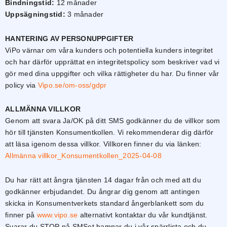
taget ska
Bindningstid:
12 månader
fungera.
Uppsägningstid:
3 månader
HANTERING AV PERSONUPPGIFTER
Statistik
ViPo värnar om våra kunders och potentiella kunders integritet
För att vi ska
och har därför upprättat en integritetspolicy som beskriver vad vi
kunna
förbättra
gör med dina uppgifter och vilka rättigheter du har. Du finner vår
hemsidans
policy via
Vipo.se/om-oss/gdpr
funktionalitet
och
ALLMÄNNA VILLKOR
uppbyggnad,
baserat på
Genom att svara Ja/OK på ditt SMS godkänner du de villkor som
hur
hör till tjänsten Konsumentkollen. Vi rekommenderar dig därför
hemsidan
att läsa igenom dessa villkor. Villkoren finner du via länken:
används.
Allmänna villkor_Konsumentkollen_2025-04-08
Upplevelse
Du har rätt att ångra tjänsten 14 dagar från och med att du
För att vår
godkänner erbjudandet. Du ångrar dig genom att antingen
hemsida ska
skicka in Konsumentverkets standard ångerblankett som du
prestera så
finner på
www.vipo.se
alternativt kontaktar du vår kundtjänst.
bra som
möjligt under
Svarar du STOP på SMSet hamnar du i vår spärrlista och du