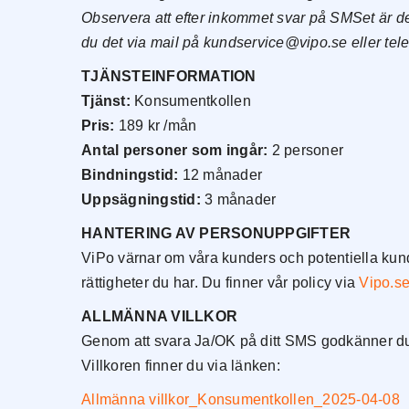
Observera att efter inkommet svar på SMSet är det
du det via mail på kundservice@vipo.se eller tel
TJÄNSTEINFORMATION
Tjänst:
Konsumentkollen
Pris:
189 kr /mån
Antal personer som ingår:
2 personer
Bindningstid:
12 månader
Uppsägningstid:
3 månader
HANTERING AV PERSONUPPGIFTER
ViPo värnar om våra kunders och potentiella kunde
rättigheter du har. Du finner vår policy via
Vipo.s
ALLMÄNNA VILLKOR
Genom att svara Ja/OK på ditt SMS godkänner du d
Nödvändiga
Dessa kakor
Villkoren finner du via länken:
går inte att
välja bort. De
Allmänna villkor_Konsumentkollen_2025-04-08