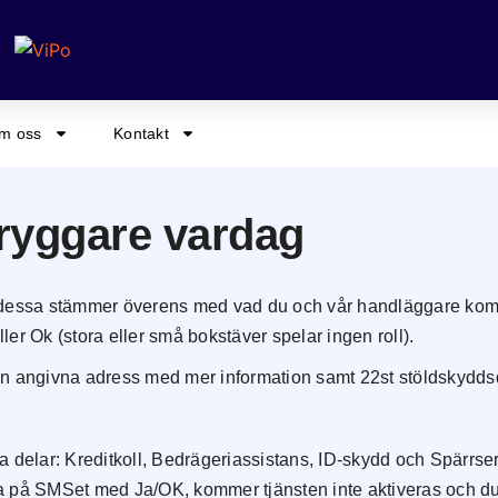
m oss
Kontakt
tryggare vardag
 att dessa stämmer överens med vad du och vår handläggare k
er Ok (stora eller små bokstäver spelar ingen roll).
 din angivna adress med mer information samt 22st stöldskydds
a delar: Kreditkoll, Bedrägeriassistans, ID-skydd och Spärrser
a på SMSet med Ja/OK, kommer tjänsten inte aktiveras och du 