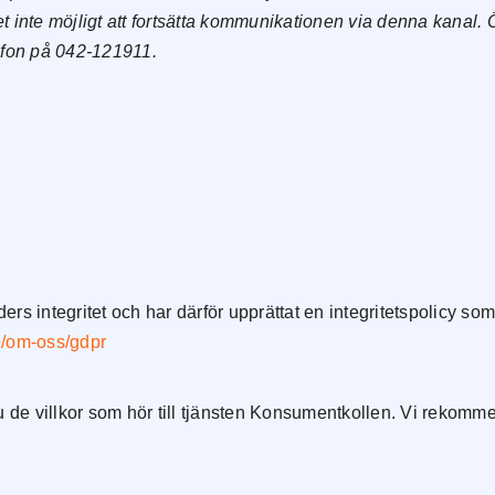
 inte möjligt att fortsätta kommunikationen via denna kanal. 
efon på 042-121911.
rs integritet och har därför upprättat en integritetspolicy som
e/om-oss/gdpr
e villkor som hör till tjänsten Konsumentkollen. Vi rekommend