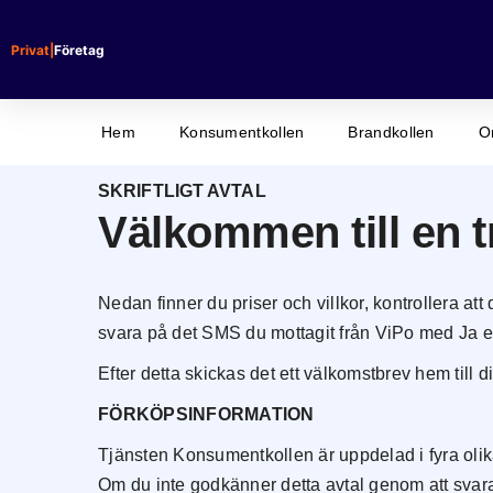
Hoppa
till
Privat
|
Företag
innehåll
Hem
Konsumentkollen
Brandkollen
O
SKRIFTLIGT AVTAL
Välkommen till en 
Nedan finner du priser och villkor, kontrollera
svara på det SMS du mottagit från ViPo med Ja ell
Efter detta skickas det ett välkomstbrev hem till
FÖRKÖPSINFORMATION
Tjänsten Konsumentkollen är uppdelad i fyra olik
Om du inte godkänner detta avtal genom att svar